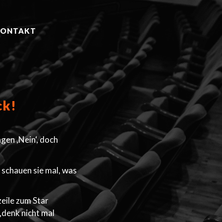
KONTAKT
ck!
agen ,Nein‘, doch
 schauen sie mal, was
zeile zum Star
 „denk nicht mal