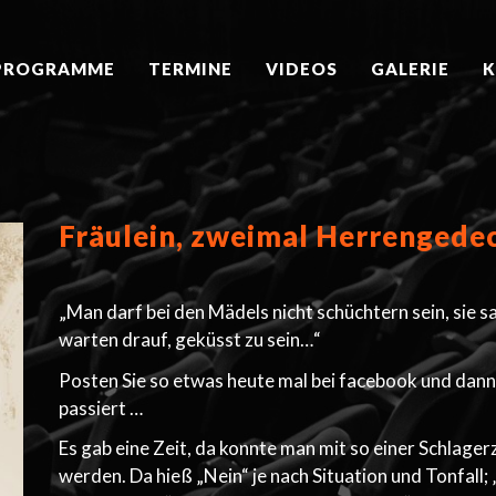
PROGRAMME
TERMINE
VIDEOS
GALERIE
Fräulein, zweimal Herrengede
„Man darf bei den Mädels nicht schüchtern sein, sie s
warten drauf, geküsst zu sein…“
Posten Sie so etwas heute mal bei facebook und dann
passiert …
Es gab eine Zeit, da konnte man mit so einer Schlager
werden. Da hieß „Nein“ je nach Situation und Tonfall;